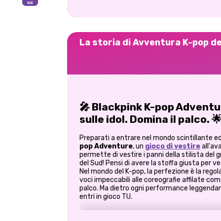
La storia di Avventura K-pop de
🎤 Blackpink K-pop Adventure
sulle idol. Domina il palco. 
Preparati a entrare nel mondo scintillante e
pop Adventure
, un
gioco di vestire
all'av
permette di vestire i panni della stilista de
del Sud! Pensi di avere la stoffa giusta per v
Nel mondo del K-pop, la perfezione è la regol
voci impeccabili alle coreografie affilate com
palco. Ma dietro ogni performance leggendari
entri in gioco TU.
💅 Trasforma gli idoli da sbalordit