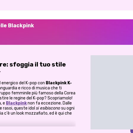
lle Blackpink
: sfoggia il tuo stile

d energico del K-pop con
Blackpink K-
anguardia e ricco di musica che ti
l gruppo femminile più famoso della Corea
estire le regine del K-pop? Scopriamolo!
a, e
Blackpink
non fa eccezione. Dalle
e rasoi, queste idol
si esibiscono
su ogni
a c'è un look mozzafiato, ed è qui che
ivi a spettacolari