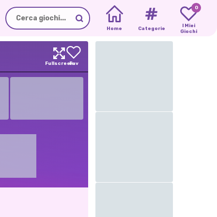
0
I Miei
Home
Categorie
Giochi