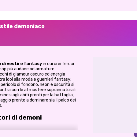
n stile demoniaco
 di vestire fantasy
in cui crei feroci
K-pop più audace ad armature
icchi di glamour oscuro ed energia
a idol alla moda e guerrieri fantasy:
 pericolo si fondono, neon e oscurità si
scontra con le atmosfere soprannaturali
inosi agli abiti pronti per la battaglia,
naggio pronto a dominare sia il palco dei
o.
tori di demoni