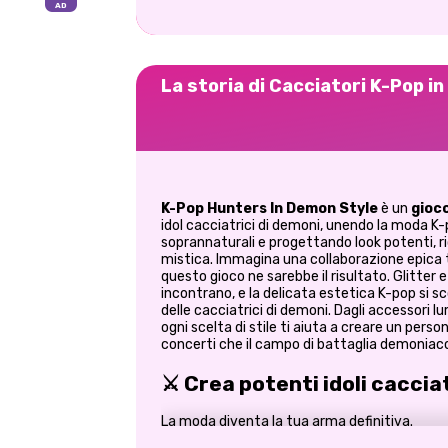
La storia di Cacciatori K-Pop i
K-Pop Hunters In Demon Style
è un
gioco
idol cacciatrici di demoni, unendo la moda 
soprannaturali e progettando look potenti, r
mistica. Immagina una collaborazione epica tr
questo gioco ne sarebbe il risultato. Glitter e
incontrano, e la delicata estetica K-pop si 
delle cacciatrici di demoni. Dagli accessori lum
ogni scelta di stile ti aiuta a creare un perso
concerti che il campo di battaglia demoniac
⚔️ Crea potenti idoli caccia
La moda diventa la tua arma definitiva.