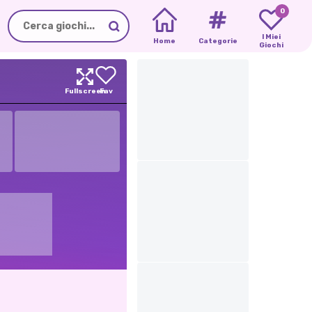
0
I Miei
Home
Categorie
Giochi