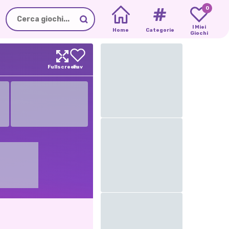
0
I Miei
Home
Categorie
Giochi