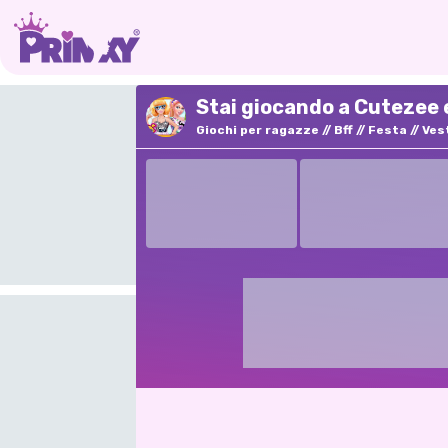
Stai giocando a Cutezee e
Giochi per ragazze
Bff
Festa
Ves