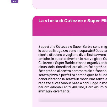
La storia di Cutezee e Super El
Sapevi che Cutezee e Super Barbie sono migli
le adorabili ragazze sono inseparabili! Ques
niente di buono e vogliono divertirsi davver
amiche. In questo divertente nuovo gioco Cu
Cutezee e Super Barbie stanno organizzando
alcuni dolci ricordi nel loro album fotografic
fotografica al centro commerciale e facendo d
serata pizza è perfetta perché questo è uno d
concluderanno la serata in modo rilassante a
ragazze si vestano in base a ogni luogo in
nei loro adorabili abiti. Alla fine, il loro alb
immagini divertenti!