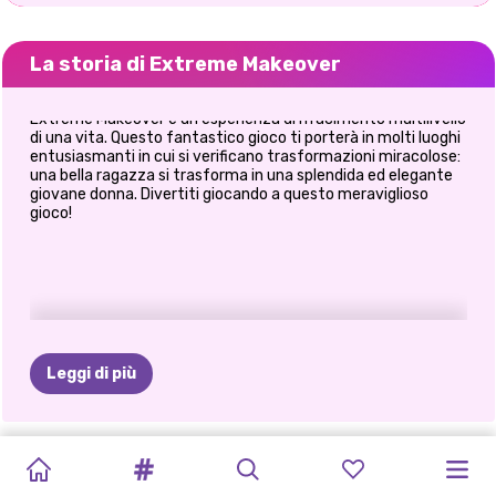
La storia di Extreme Makeover
Extreme Makeover è un'esperienza di rifacimento multilivello
di una vita. Questo fantastico gioco ti porterà in molti luoghi
entusiasmanti in cui si verificano trasformazioni miracolose:
una bella ragazza si trasforma in una splendida ed elegante
giovane donna. Divertiti giocando a questo meraviglioso
gioco!
Leggi di più
INDIETRO
MAKEOVER
TOP
CONCERTO
TIKTOK
TIKTOK
PREPARAZIONE
FROZEN
MAKEOVER
CAMBIAMENTO
RINNOVO
SALONE
DI
2
ESTREMO:
MODEL
DI
MODA
VSCO
DEL
CHRISTMAS:
ESTREMO:
DELL'UMORE
DI
TRASFORMAZIO