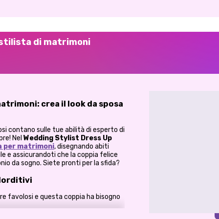
 stilista di matrimoni
matrimoni: crea il look da sposa
osi contano sulle tue abilità di esperto di
pre! Nel
Wedding Stylist Dress Up
a per matrimoni
, disegnando abiti
 e assicurandoti che la coppia felice
onio da sogno. Siete pronti per la sfida?
lorditivi
re favolosi e questa coppia ha bisogno