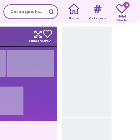
0
I Miei
Home
Categorie
Giochi