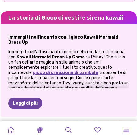
La storia di Gioco di vestire sirena kawaii
Immergiti nell'incanto con il gioco Kawaii Mermaid
Dress Up
Immergiti nell'affascinante mondo della moda sottomarina
con
Kawaii Mermaid Dress Up Game
su Prinxy! Che tu sia
un fan dell'arte magica in stile anime o che ami
semplicemente esplorare il tuo lato creativo, questo
incantevole
gioco di creazione di bambole
ti consente di
progettare la sirena dei tuoi sogni. Con le opere d'arte
mozzafiato del talentuoso Tizy Izumy, questo gioco porta un
tocco adorabile ed elegante alle profondità dell'oceano.
Crea il tuo capolavoro unico di sirena
Leggi di più
Lascia correre la tua immaginazione mentre personalizzi la
tua sirena dalla testa alla coda! Che tu stia ricreando le
iconiche sirene degli anime o sognando la tua regina
sottomarina, questo gioco offre opzioni illimitate:
GIOCO
DI
SIMULATORE
FILM
DI
FATA
ESTETICA
E-GIRL
SIRENA
ED
PAPARAZZI
SIRENA
E
Personalizzazione della coda: scegli tra modelli delicati e
VESTIRE
DEL
NATALE
INVERNALE
MERMAIDCORE
MODA
ELIZA
DIVA:
LA
PRINCIPE