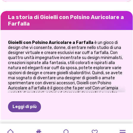
La storia di Gioielli con Polsino Auricolare a
Farfalla
Gioielli con Polsino Auricolare a Farfalla
è un gioco di
design che vi consente, donne, di entrare nello studio di una
designer virtuale e creare esclusivi ear cuff a farfalla. Con
quattro unità impegnative incentrate su design minimalisti,
creazioni ispirate alla fantasia, stili colorati e ispirati alla
natura ed eleganti ear cuff da sposa, potete esplorare varie
opzioni di design e creare gioielli sbalorditivi. Quindi, se avete
mai sognato di diventare una designer di gioielli o amate
sperimentare con diversi accessori, Gioielli con Polsino
Auricolare a Farfalla è il gioco che fa per voi! Con un'ampia
varietà di materiali, colori ed elementi decorativi a vostra
disposizione, potete progettare ear cuff unici e sbalorditivi
che riflettano perfettamente il vostro stile. In Gioielli con
Leggi di più
Polsino Auricolare a Farfalla, siete sfidate a creare quattro
diversi tipi di ear cuff a farfalla, ognuno con le sue
caratteristiche distintive e possibilità di design.
Immergiamoci nell'entusiasmante mondo del design degli ear
TENDENZE
TENDENZE
MIGLIORI
FRAGOLA
DECORAZIONI
CREATORE
RITORNO
DECORAZIONE
REGALO
DI
DESIGN
LE
CREATORE
cuff ed esploriamo cosa offre questo gioco. La prima unità del