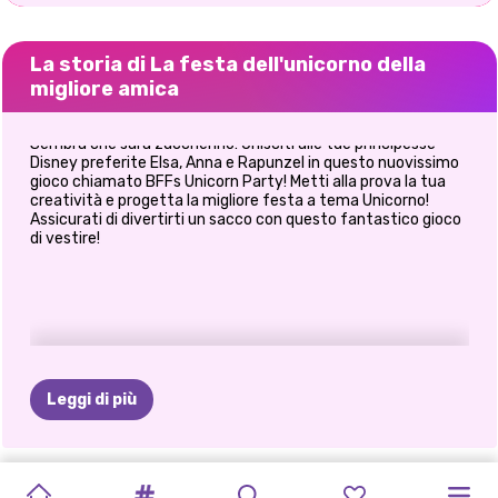
La storia di La festa dell'unicorno della
migliore amica
Sembra che sarà zuccherino! Unisciti alle tue principesse
Disney preferite Elsa, Anna e Rapunzel in questo nuovissimo
gioco chiamato BFFs Unicorn Party! Metti alla prova la tua
creatività e progetta la migliore festa a tema Unicorno!
Assicurati di divertirti un sacco con questo fantastico gioco
di vestire!
Leggi di più
GLITTER
OH
MIO
L'ORA
DIVERTIMENTO
LE
GIORNO
SORELLE
SERATA
MIGLIORI
IL
MODA
LE
BIONDE