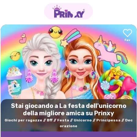
Stai giocando a La festa dell'unicorno
della migliore amica su Prinxy
Giochi per ragazze
Bff
Festa
Unicorno
Principessa
Dec
orazione