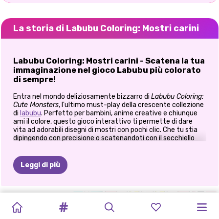
La storia di Labubu Coloring: Mostri carini
Labubu Coloring: Mostri carini - Scatena la tua
immaginazione nel gioco Labubu più colorato
di sempre!
Entra nel mondo deliziosamente bizzarro di
Labubu Coloring:
Cute Monsters
, l'ultimo must-play della crescente collezione
di
labubu
. Perfetto per bambini, anime creative e chiunque
ami il colore, questo gioco interattivo ti permette di dare
vita ad adorabili disegni di mostri con pochi clic. Che tu stia
dipingendo con precisione o scatenandoti con il secchiello
magico, questo è uno dei giochi da colorare Labubu più
affascinanti e rilassanti disponibili online. Con i suoi comandi
facili da usare e le sue illustrazioni giocose, è ideale per
Leggi di più
famiglie, piccoli artisti o chiunque voglia prendersi una pausa
e dipingere un mostro di rosa.
🎨
Dai vita al mondo di Labubu
LABUBU:
GIOCO
DI
GIOCO
DI
GIOCO
DA
MODA
DEL
PRINCIPESSA
MISSIONE
ABITI
DA
Scegli tra una gamma di creature carine e comiche ispirate
COLLEZIONA
DISEGNO
VESTIRE
E
COLORARE
CENTRO
DI
VESTITO
SEGRETA
PRINCIPESSE