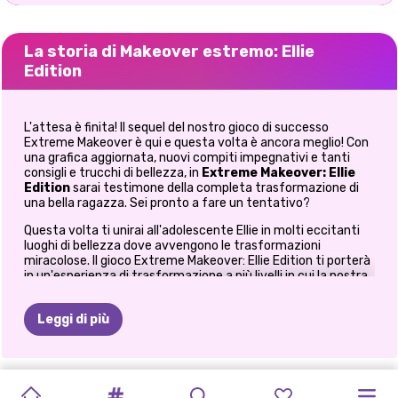
La storia di Makeover estremo: Ellie
Edition
L'attesa è finita! Il sequel del nostro gioco di successo
Extreme Makeover è qui e questa volta è ancora meglio! Con
una grafica aggiornata, nuovi compiti impegnativi e tanti
consigli e trucchi di bellezza, in
Extreme Makeover: Ellie
Edition
sarai testimone della completa trasformazione di
una bella ragazza. Sei pronto a fare un tentativo?
Questa volta ti unirai all'adolescente Ellie in molti eccitanti
luoghi di bellezza dove avvengono le trasformazioni
miracolose. Il gioco Extreme Makeover: Ellie Edition ti porterà
in un'esperienza di trasformazione a più livelli in cui la nostra
bella ragazza si trasforma in una splendida ed elegante
giovane donna. Tutto quello che devi fare è premere il
Leggi di più
pulsante di riproduzione e iniziare la lunga strada di una
trasformazione completa con un primo compito.
Il tuo straordinario lavoro di trasformazione di questa bella
TRUCCO
ragazza inizia con una routine mattutina che include
STUDIO
DI
TIKTOK
TENDENZE
ELLIE:
ROUTINE
TRUCCO
TRUCCO
RIFACIMENTO
CONCORSO
MANIA
DEL
TUTORIAL
un'accurata pulizia dei denti e lo sbiancamento. Usa gli