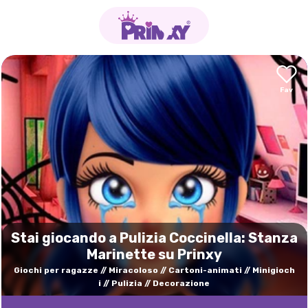
Stai giocando a Pulizia Coccinella: Stanza
Marinette su Prinxy
Giochi per ragazze
Miracoloso
Cartoni-animati
Minigioch
i
Pulizia
Decorazione