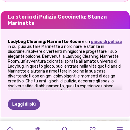
La storia di Pulizia Coccinella: Stanza
Marinette
Ladybug Cleaning: Marinette Room
è un
gioco di pulizia
in cui puoi aiutare Marinette a riordinare le stanze in
disordine, risolvere divertenti minigiochi e progettare il suo
elegante balcone. Benvenuti a Ladybug Cleaning: Marinette
Room, un'avventura colorata ispirata all'amato universo di
Ladybug. In questo gioco, puoi entrare nella vita quotidiana di
Marinette e aiutarla a rimettere in ordine la sua casa,
divertendoti con enigmi coinvolgenti e momenti di design
creativo. Che tu ami i giochi di pulizia, decorare gli spazi o
risolvere sfide di abbinamento, questa esperienza unisce
relax e apprendimento divertente.
🏠 Esplora la casa di Marinette
Leggi di più
In questo divertente gioco per ragazze, puoi viaggiare
attraverso diverse stanze e luoghi che richiedono un tocco
LA
MIA
ORDINA
E
TRIPLA
STANZA
LA
ESCURSIONE
RAGAZZA
ELLIE
LOOK
COCCINELLA
da supereroe. Ogni spazio presenta nuovi compiti e disastri