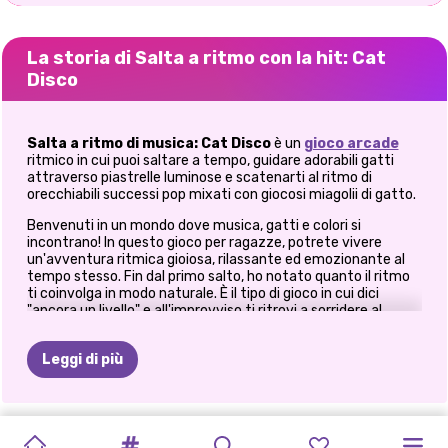
La storia di Salta a ritmo con la hit: Cat
Disco
Salta a ritmo di musica: Cat Disco
è un
gioco arcade
ritmico in cui puoi saltare a tempo, guidare adorabili gatti
attraverso piastrelle luminose e scatenarti al ritmo di
orecchiabili successi pop mixati con giocosi miagolii di gatto.
Benvenuti in un mondo dove musica, gatti e colori si
incontrano! In questo gioco per ragazze, potrete vivere
un'avventura ritmica gioiosa, rilassante ed emozionante al
tempo stesso. Fin dal primo salto, ho notato quanto il ritmo
ti coinvolga in modo naturale. È il tipo di gioco in cui dici
"ancora un livello" e all'improvviso ti ritrovi a sorridere al
suono di un remix miagolante della tua canzone preferita.
Leggi di più
🎧 Musica, miagolii e ritmi magici
Puoi giocare con un'ampia selezione di successi popolari e
SIMULATORE
GATTO
E
MAESTRO
MAESTRO
FOOD
ESPLOSIONE
MONKEY
FATTORIA
CAT
SIMULATORE
SIMULATORE
divertenti remix, ognuno dei quali arricchito da graziosi suoni