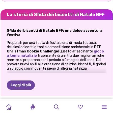
La storia di Sfida dei biscotti di Natale BFF
Sfida dei biscotti di Natale BFF: una dolce avventura
festiva
Preparati per una festa di festa piena di moda festosa,
deliziosi dolcetti e tanta competizione amichevole in
BFF
Christmas Cookie Challenge
! Questo affascinante
gioco
a tema natalizio
ti consente di unirti a due migliori amiche
mentre si preparano per il periodo più magico dell'anno. Dal
provare nuovi abiti alla creazione di deliziosi biscotti, ti godrai
un viaggio commovente pieno di allegria natalizia.
Vestiti per stupire con gli abiti delle feste
Prima che inizi il divertimento con i biscotti, le BFF devono
Leggi di più
entrare nello spirito natalizio con dei fantastici makeover per
le feste. Aiutale a scegliere gli
abiti natalizi
perfetti per
abbinarli alle vibrazioni della stagione:
LABORATORIO
COSMOFEST
I
MIEI
PRINCIPATO
SOFT
IL
NATALE
IL
NATALE
GIOCO
DA
I
PREPARATI
FUGA
PRINCIPESSE
Maglioni con allegria natalizia
: scegli tra una selezione di
maglioni comodi e colorati con motivi festivi come renne,
DI
BABBO
INVERNALE
COSTUMI
WINTERELLA
GIRLS
ROSA
DI
DELLE
COLORARE
KARDASHIAN
CON
ME:
INVERNALE
A