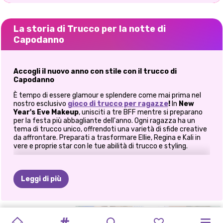
La storia di Trucco per la notte di
Capodanno
Accogli il nuovo anno con stile con il trucco di
Capodanno
È tempo di essere glamour e splendere come mai prima nel
nostro esclusivo
gioco di trucco per ragazze
!
In
New
Year's Eve Makeup
, unisciti a tre BFF mentre si preparano
per la festa più abbagliante dell'anno. Ogni ragazza ha un
tema di trucco unico, offrendoti una varietà di sfide creative
da affrontare. Preparati a trasformare Ellie, Regina e Kali in
vere e proprie star con le tue abilità di trucco e styling.
Come si gioca al trucco di Capodanno?
Leggi di più
Incontra la Glam Squad
Ellie: Dolcezza del rotolo alla cannella
ICONE
DI
CONCERTO
AVVENTURE
TENDENZE
ELLIE
PRINCIPATO
CONCERTO
IL
NATALE
SORELLE
"ANNO
COLLEZIONE
Il tema di Ellie è ispirato al calore accogliente delle vibrazioni