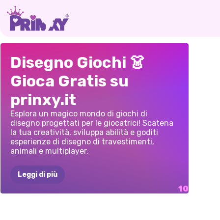
OBBY
ONLINE
DOODLE:
COLO
BATTAGLIA
DI
DEFORMAZIONE
DESIG
Disegno Giochi 👗
CON
GLI
IMPARA
A
GLI
STILE:
DEL
VOLTO
GIAC
Gioca Gratis su
AMICI:
DISEGNARE
CON
PRINCIPESSE
DELLA
prinxy.it
DISEGNA
E
CERV
PRINCIPESSA
SALTA!
MARC
Esplora un magico mondo di giochi di
disegno progettati per le giocatrici! Scatena
la tua creatività, sviluppa abilità e goditi
esperienze di disegno di travestimenti,
animali e multiplayer.
Leggi di più