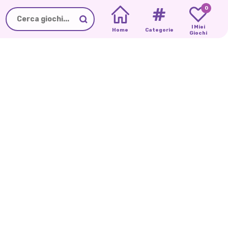
0
I Miei
Home
Categorie
Giochi
L'AVVENTURA
HARLEY
QUINN
E
DI
MIRUNA:
-
IL
MIO
MANIA
DEL
PORTFOLIO
DI
FILTRO
DISEGNI