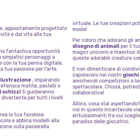
virtuale. Le tue creazioni po
te, appositamente progettato
moda!
vità e dai vita alla tua
Per coloro che adorano gli a
disegno di animali
per il tu
na fantastica opportunità
magici unicorni e maestosi d
a simpatici personaggi a
queste adorabili creature con 
re con la tua penna digitale,
a tua passione per l'arte.
E non dimenticare di condivid
capolavoro nei nostri
giochi
 illustrazione
, imparando
amichevoli competizioni o la
ferisca matite, pastelli o
spettacolare. Chissà, potrest
i schizzi
ti guideranno
collaborativa!
ivertente per tutti i livelli
Allora, cosa stai aspettando? 
noi in questo incantevole vi
crea la tua favolosa
entusiasmanti tra cui sceglie
cola e abbina modelli alla
paradiso delle giocatrici.
zione sulla passerella