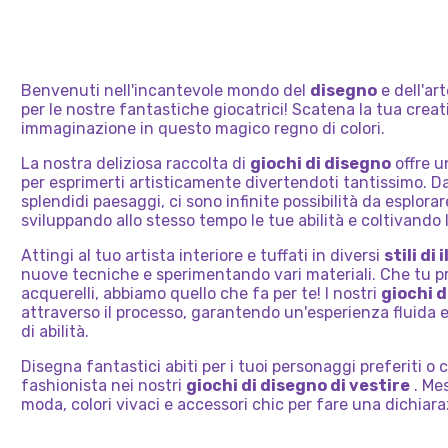
Benvenuti nell'incantevole mondo del
disegno
e dell'ar
per le nostre fantastiche giocatrici! Scatena la tua creati
immaginazione in questo magico regno di colori.
La nostra deliziosa raccolta di
giochi di disegno
offre u
per esprimerti artisticamente divertendoti tantissimo. D
splendidi paesaggi, ci sono infinite possibilità da esplora
sviluppando allo stesso tempo le tue abilità e coltivando l
Attingi al tuo artista interiore e tuffati in diversi
stili di
nuove tecniche e sperimentando vari materiali. Che tu pre
acquerelli, abbiamo quello che fa per te! I nostri
giochi d
attraverso il processo, garantendo un'esperienza fluida e d
di abilità.
Disegna fantastici abiti per i tuoi personaggi preferiti o 
fashionista nei nostri
giochi di disegno di vestire
. Mes
moda, colori vivaci e accessori chic per fare una dichiara