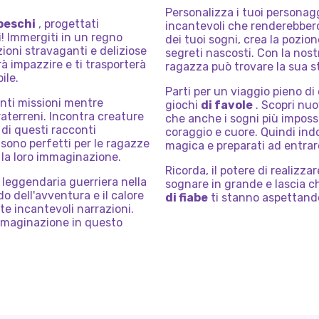
Personalizza i tuoi personagg
beschi
, progettati
incantevoli che renderebbero
i! Immergiti in un regno
dei tuoi sogni, crea la pozion
ioni stravaganti e deliziose
segreti nascosti. Con la nost
rà impazzire e ti trasporterà
ragazza può trovare la sua st
ile.
Parti per un viaggio pieno d
anti missioni mentre
giochi
di favole
. Scopri nuo
raterreni. Incontra creature
che anche i sogni più imposs
 di questi racconti
coraggio e cuore. Quindi indo
sono perfetti per le ragazze
magica e preparati ad entrar
la loro immaginazione.
Ricorda, il potere di realizza
leggendaria guerriera nella
sognare in grande e lascia ch
ido dell'avventura e il calore
di fiabe
ti stanno aspettando.
te incantevoli narrazioni.
immaginazione in questo