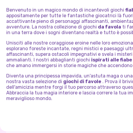
Benvenuto in un magico mondo di incantevoli giochi
fia
appositamente per tutte le fantastiche giocatrici là fuor
accattivante pieno di personaggi affascinanti, ambientaz
avventure. La nostra collezione di giochi
da favola
ti fa
in una terra dove i sogni diventano realtà e tutto è possib
Unisciti alle nostre coraggiose eroine nelle loro emozion
esplorano foreste incantate, regni mistici e paesaggi ult
affascinanti, supera ostacoli impegnativi e svela i misteri
ammalianti. I nostri abbaglianti giochi
ispirati alle fiabe
che amano immergersi in storie magiche che accendono 
Diventa una principessa impavida, un'astuta maga o una 
nostra vasta selezione di
giochi di favole
. Prova il briv
dell'amicizia mentre forgi il tuo percorso attraverso ques
Abbraccia la tua magia interiore e lascia correre la tua 
meraviglioso mondo.