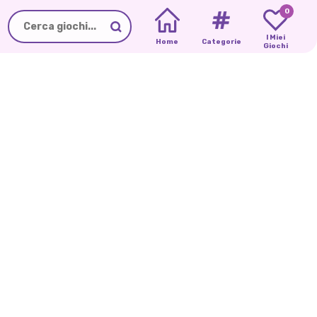
0
I Miei
Home
Categorie
Giochi
PRINCIPESSE
CINDY
AMORE
INVIATE
NEL
IN
FUGA
PAESE
DELLE
FATE