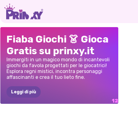
UNA
FIABA
VESTI
AZALEA
LA
B
PONY
DI
I
LOOK
DA
UNA
Fiaba Giochi 👗 Gioca
5
DEI
MARE
FAVOLA
DI
DA
F
Gratis su prinxy.it
AVVENTURE
IN
ELLIE
Immergiti in un magico mondo di incantevoli
AQUASTRIA
giochi da favola progettati per le giocatrici!
Esplora regni mistici, incontra personaggi
affascinanti e crea il tuo lieto fine.
Leggi di più