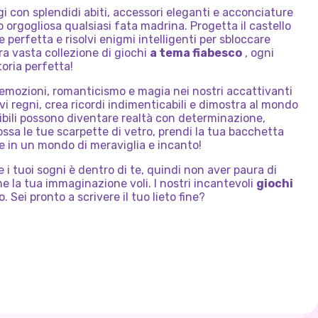
i con splendidi abiti, accessori eleganti e acconciature
 orgogliosa qualsiasi fata madrina. Progetta il castello
e perfetta e risolvi enigmi intelligenti per sbloccare
ra vasta collezione di giochi
a tema fiabesco
, ogni
oria perfetta!
i emozioni, romanticismo e magia nei nostri accattivanti
vi regni, crea ricordi indimenticabili e dimostra al mondo
ibili possono diventare realtà con determinazione,
ssa le tue scarpette di vetro, prendi la tua bacchetta
e in un mondo di meraviglia e incanto!
re i tuoi sogni è dentro di te, quindi non aver paura di
e la tua immaginazione voli. I nostri incantevoli
giochi
 Sei pronto a scrivere il tuo lieto fine?