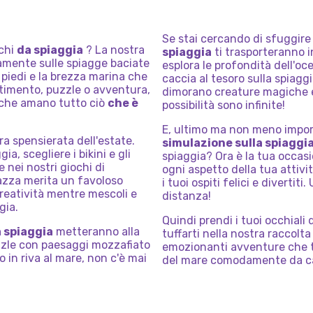
Se stai cercando di sfuggire a
ochi
da spiaggia
? La nostra
spiaggia
ti trasporteranno i
tamente sulle spiagge baciate
esplora le profondità dell'oc
i piedi e la brezza marina che
caccia al tesoro sulla spiaggi
estimento, puzzle o avventura,
dimorano creature magiche e 
i che amano tutto ciò
che è
possibilità sono infinite!
E, ultimo ma non meno impor
a spensierata dell'estate.
simulazione sulla spiaggi
a, scegliere i bikini e gli
spiaggia? Ora è la tua occasi
e nei nostri giochi di
ogni aspetto della tua attiv
azza merita un favoloso
i tuoi ospiti felici e divertiti
creatività mentre mescoli e
distanza!
gia.
Quindi prendi i tuoi occhiali 
 spiaggia
metteranno alla
tuffarti nella nostra raccolta
puzzle con paesaggi mozzafiato
emozionanti avventure che ti
o in riva al mare, non c'è mai
del mare comodamente da casa 