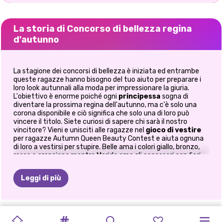
La storia di Concorso di bellezza regina
d'autunno
La stagione dei concorsi di bellezza è iniziata ed entrambe
queste ragazze hanno bisogno del tuo aiuto per preparare i
loro look autunnali alla moda per impressionare la giuria.
L'obiettivo è enorme poiché ogni
principessa
sogna di
diventare la prossima regina dell'autunno, ma c'è solo una
corona disponibile e ciò significa che solo una di loro può
vincere il titolo. Siete curiosi di sapere chi sarà il nostro
vincitore? Vieni e unisciti alle ragazze nel
gioco di vestire
per ragazze Autumn Queen Beauty Contest e aiuta ognuna
di loro a vestirsi per stupire. Belle ama i colori giallo, bronzo,
rosso e arancione mentre Merida ama gli accessori con fiori
secchi e foglie! Mescola e abbina gli abiti di tendenza con i
tuoi accessori preferiti e crea due look sbalorditivi che
Leggi di più
valgono il titolo di Autumn Queen. Assicurati di completare il
look finale di ogni ragazza con un
trucco
dai bellissimi colori
autunnali. Divertiti giocando ai giochi di moda online su
Prinxy.app!
GLITTER
L'ORA
ABITI
SORORITY
PREPARAZIONE
VIOLA
IN
FASHIONISTA
ELLIE
ELLA
CAMBIO
GUIDA
LO
STILE