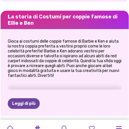
La storia di Costumi per coppie famose di
Ellie e Ben
Gioca ai costumi delle coppie famose di Barbie e Ken e aiuta
la nostra coppia preferita a vestirsi proprio come le loro
celebrità preferite! Barbie e Ken adorano vestirsi per
occasioni diverse e talvolta si ispirano ad alcuni abiti da red
carpet indossati da coppie di celebrità. Quindi la tua sfida oggi
è provare a ricreare quegli abiti. Puoi anche giocare al bel
gioco in modalità gratuita e usare la tua creatività per nuovi
fantastici abiti. Divertiti!
Leggi di più
INVERNO
JACK
SORPRESA
APPUNTAMENTO
L'APPUNTAMENTO
OBIETTIVI
ELLIE
E
LA
ELLIE
E
COSTUMI