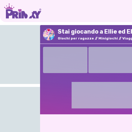
Stai giocando a Ellie ed 
Giochi per ragazze
Minigiochi
Viag