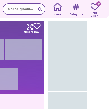
0
I Miei
Home
Categorie
Giochi