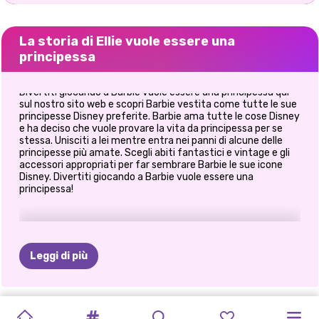
La storia di Ellie vuole essere una
principessa
Divertiti giocando a Barbie vuole essere una principessa qui
sul nostro sito web e scopri Barbie vestita come tutte le sue
principesse Disney preferite. Barbie ama tutte le cose Disney
e ha deciso che vuole provare la vita da principessa per se
stessa. Unisciti a lei mentre entra nei panni di alcune delle
principesse più amate. Scegli abiti fantastici e vintage e gli
accessori appropriati per far sembrare Barbie le sue icone
Disney. Divertiti giocando a Barbie vuole essere una
principessa!
Leggi di più
NUOVO
TIKTOK
ELSA
E
LOOKBOOK
TRUCCO
HALLOWEEN
CREA
LA
GUIDA
DI
PRINCIPESSA
ELLIE
FASHIONISTA
FINE