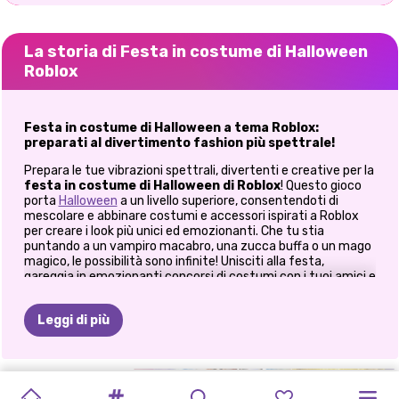
La storia di Festa in costume di Halloween
Roblox
Festa in costume di Halloween a tema Roblox:
preparati al divertimento fashion più spettrale!
Prepara le tue vibrazioni spettrali, divertenti e creative per la
festa in costume di Halloween di Roblox
! Questo gioco
porta
Halloween
a un livello superiore, consentendoti di
mescolare e abbinare costumi e accessori ispirati a Roblox
per creare i look più unici ed emozionanti. Che tu stia
puntando a un vampiro macabro, una zucca buffa o un mago
magico, le possibilità sono infinite! Unisciti alla festa,
gareggia in emozionanti concorsi di costumi con i tuoi amici e
mostra il tuo stile con i costumi di Halloween più belli di
sempre.
Leggi di più
Crea il look perfetto per Halloween
In
Roblox Halloween Costume Party
, sei lo stilista della
tua spettrale avventura! Tuffati in un guardaroba pieno di
VESTITI
VESTITI
COSTUMI
TIKTOK
HALLOWEEN
MODELLI
FESTA
DI
IL
MIO
STILE
costumi ispirati ad Halloween, dagli zombie inquietanti alle