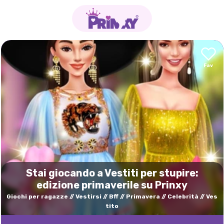
Stai giocando a Vestiti per stupire:
edizione primaverile su Prinxy
Giochi per ragazze
Vestirsi
Bff
Primavera
Celebrità
Ves
tito