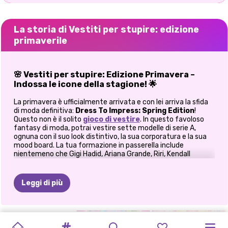
La storia di Vestiti per stupire: edizione
primaverile
🌸 Vestiti per stupire: Edizione Primavera –
Indossa le icone della stagione! 🌟
La primavera è ufficialmente arrivata e con lei arriva la sfida
di moda definitiva:
Dress To Impress: Spring Edition
!
Questo non è il solito
gioco di vestire
. In questo favoloso
fantasy di moda, potrai vestire sette modelle di serie A,
ognuna con il suo look distintivo, la sua corporatura e la sua
mood board. La tua formazione in passerella include
nientemeno che Gigi Hadid, Ariana Grande, Riri, Kendall
Jenner, Polka, Kiki e Brian, e sono tutte pronte a servirti i loro
look! Prepara il tuo kit di styling virtuale perché queste regine
contano su di te per portare i loro guardaroba primaverili a
Leggi di più
nuovi livelli di chic. Dalle stampe floreali e tweed al glamour
neon tempestato di cristalli, questo gioco è un vero e proprio
parco giochi di moda progettato per abbagliare!
VESTITI
RICETTA
SFILATA
ABITO
MODA
TENDENZE
MODA
E-GIRL
GUIDA
ELIZA
E
GALA
💖
I tuoi modelli, le tue regole