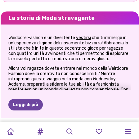
La storia di Moda stravagante
Weidcore Fashion è un divertente
vestirsi
che ti immerge in
un'esperienza di gioco deliziosamente bizzarra! Abbraccia lo
stilista che è in te in questo eccentrico gioco per ragazze
con quattro unità avvincenti che ti permettono di esplorare
la miscela perfetta di moda strana e meravigliosa.
Allora voi ragazze dovete entrare nel mondo della Weirdcore
Fashion dove la creatività non conosce limiti? Mentre
intraprendi questo viaggio nella moda con Wednesday
Addams, preparati a sfidare le tue abilità da fashionista
mentre esplori un mondo di bellezza non convenzionale. Con
un mix di fascino eccentrico ed estetica d'avanguardia,
tuffati nella prima unità e crea un capolavoro di trucco unico
Leggi di più
e audace come il gioco stesso.
Lascia correre libera la tua creatività in questa prima unità di
trucco e crea un look casual unico e strano per l'enigmatico
TENDENZE
Wednesday Addams. Scegli un'audace combinazione di iris
TRUCCO
MERCOLEDÌ
MERCOLEDÌ
ABITI
TIKTOK
PRINXY
TIKTOK
TIKTOK
MODA
E-GIRL
FASHIONISTE:
viola intenso, ombretto scintillante color arcobaleno e
TIKTOK:
IL
MORBIDO
ACCADEMIA
DARK
URBANI
TENDENZE
HOUSE
rossetto nero audace per un fascino misterioso. Oppure
OF
MODA
VSCO
DELLA
MODA
VIBRAZIONI