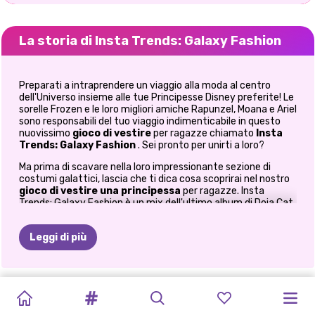
La storia di Insta Trends: Galaxy Fashion
Preparati a intraprendere un viaggio alla moda al centro
dell'Universo insieme alle tue Principesse Disney preferite! Le
sorelle Frozen e le loro migliori amiche Rapunzel, Moana e Ariel
sono responsabili del tuo viaggio indimenticabile in questo
nuovissimo
gioco di vestire
per ragazze chiamato
Insta
Trends: Galaxy Fashion
. Sei pronto per unirti a loro?
Ma prima di scavare nella loro impressionante sezione di
costumi galattici, lascia che ti dica cosa scoprirai nel nostro
gioco di vestire una principessa
per ragazze. Insta
Trends: Galaxy Fashion è un mix dell'ultimo album di Doja Cat
chiamato Planet Her e il filtro Northern Lights che è così
popolare su Instagram. Questo mix unico è completato da
Leggi di più
un'impressionante selezione di costumi e alcuni degli
accessori più cool che tu abbia mai visto. Cominciamo con
esso, signore!
GLITTER
Il primo guardaroba ispirato allo spazio che scoprirai nel
ABITI
TIKTOK
ESTETICA
ORGOGLIO
TENDENZE
PRINCIPESSA
LA
COTTA
CAPODANNO
PRINCIPESSE
PRINCESS
IL
MIO
nostro
gioco di vestire
online è
quello della regina Elsa
.
FEST
DI
URBANI
MODA
ESTIVA
MODA
TIKTOK:
PATRIA
Sfoglia il suo guardaroba colorato, falle provare tutte quelle
DELLA
CINESE
ROCK
ANTI-
PERFETTO