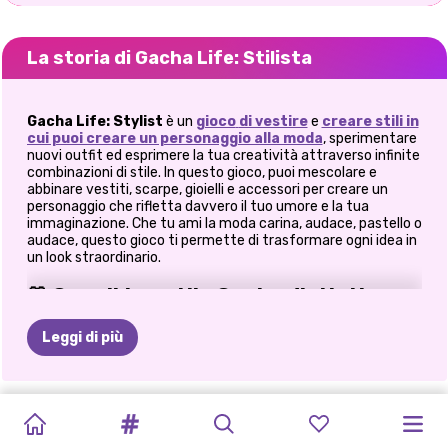
La storia di Gacha Life: Stilista
Gacha Life: Stylist
è un
gioco
di vestire
e
creare stili in
cui puoi creare un personaggio alla moda
, sperimentare
nuovi outfit ed esprimere la tua creatività attraverso infinite
combinazioni di stile. In questo gioco, puoi mescolare e
abbinare vestiti, scarpe, gioielli e accessori per creare un
personaggio che rifletta davvero il tuo umore e la tua
immaginazione. Che tu ami la moda carina, audace, pastello o
audace, questo gioco ti permette di trasformare ogni idea in
un look straordinario.
👗 Crea il tuo stile Gacha distintivo
Immergiti in un mondo colorato e pieno di possibilità di stile.
Leggi di più
Inizia scegliendo il tuo personaggio dal menu principale, poi
accedi all'area dedicata allo stile, dove inizia il vero
divertimento. Scegli tra un'ampia varietà di acconciature,
espressioni facciali, abiti, calzature e accessori per dare
TOCA
IL
TOCA
BAMBOLE
GACHA
TOCA
LIFE
VESTIRE
GACHA
GACHA
TOCA
MONDO
TOCA
forma alla personalità del tuo personaggio. Personalmente,
adoro la facilità con cui è possibile cambiare stile: un
WORLD:
RITORNO
WORLD:
CHIBI
LIFE:
HOME:
LA
LIFE
2
LIFE
3
BOCA
DELLA
BOCA