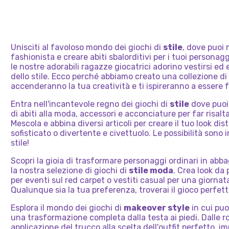
STRE
NEON
PRINCIPESSE
DELL
ELLIE
ED
EDGY
PRINC
DELLA
DELLA
MODA:
L'ANN
PRINC
ELIZA
GALASSIA
MODELLI
BELL
MASC
PRINCIPESSA
ESTIVI
Unisciti al favoloso mondo dei giochi di
stile
, dove puoi 
SIRENA
fashionista e creare abiti sbalorditivi per i tuoi persona
le nostre adorabili ragazze giocatrici adorino vestirsi ed 
dello stile. Ecco perché abbiamo creato una collezione di
accenderanno la tua creatività e ti ispireranno a essere 
Entra nell'incantevole regno dei giochi di
stile
dove puoi 
di abiti alla moda, accessori e acconciature per far risalt
Mescola e abbina diversi articoli per creare il tuo look dist
sofisticato o divertente e civettuolo. Le possibilità sono 
stile!
Scopri la gioia di trasformare personaggi ordinari in abb
la nostra selezione di giochi di
stile moda
. Crea look da 
per eventi sul red carpet o vestiti casual per una giornat
Qualunque sia la tua preferenza, troverai il gioco perfetto
Esplora il mondo dei giochi di
makeover style
in cui puo
una trasformazione completa dalla testa ai piedi. Dalle ro
applicazione del trucco alla scelta dell'outfit perfetto, im