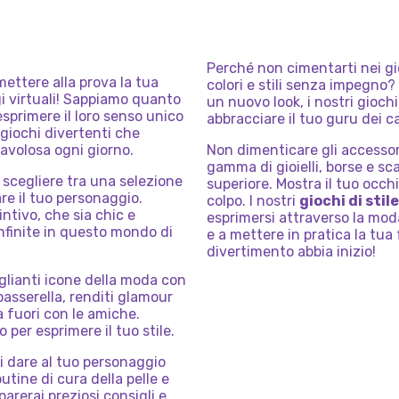
GATA
DI
ROSIE
CELEBRITÀ
A
PRINCESS
IPESSE
PRINCIPESSE
CITTÀ
O:
HOLLYWOOD
MEDIEVALE
IPESSA
HOLLYWOOD
EZZA
WAY
HIACCIO
Perché non cimentarti nei gi
mettere alla prova la tua
colori e stili senza impegno
ggi virtuali! Sappiamo quanto
un nuovo look, i nostri giochi
esprimere il loro senso unico
abbracciare il tuo guru dei ca
 giochi divertenti che
favolosa ogni giorno.
Non dimenticare gli accessori
gamma di gioielli, borse e sc
scegliere tra una selezione
superiore. Mostra il tuo occh
are il tuo personaggio.
colpo. I nostri
giochi di stile
intivo, che sia chic e
esprimersi attraverso la moda
infinite in questo mondo di
e a mettere in pratica la tua f
divertimento abbia inizio!
aglianti icone della moda con
passerella, renditi glamour
a fuori con le amiche.
 per esprimere il tuo stile.
i dare al tuo personaggio
utine di cura della pelle e
parerai preziosi consigli e