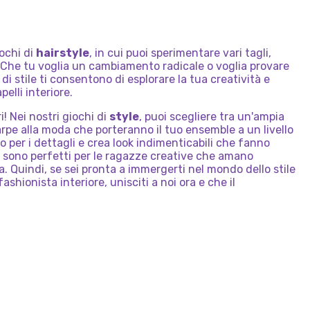
JACLYN
PRINCIPESSE
RAGAZZE
DEL
PRINCIPESSE
DISCOTECA
TRONO
DA
COLLEGE
NOTTE
DELLE
FAVOLA
STELLATA
SORELLE
ochi di
hairstyle
, in cui puoi sperimentare vari tagli,
? Che tu voglia un cambiamento radicale o voglia provare
 di stile ti consentono di esplorare la tua creatività e
pelli interiore.
! Nei nostri giochi di
style
, puoi scegliere tra un'ampia
arpe alla moda che porteranno il tuo ensemble a un livello
io per i dettagli e crea look indimenticabili che fanno
sono perfetti per le ragazze creative che amano
. Quindi, se sei pronta a immergerti nel mondo dello stile
ashionista interiore, unisciti a noi ora e che il