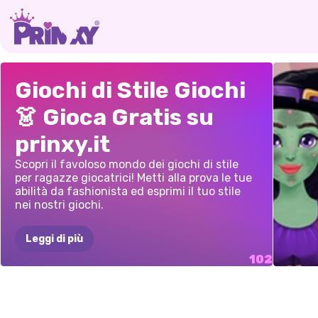
STILE
DI
INCROCI
DI
STILI
BATTAGLIA
DI
SPET
Giochi di Stile Giochi
MODA
STILE
LUMIE
MODA
DI
M
👗 Gioca Gratis su
DISTINTIVO
STILE
prinxy.it
DEI
BTS
STEL
Scopri il favoloso mondo dei giochi di stile
per ragazze giocatrici! Metti alla prova le tue
abilità da fashionista ed esprimi il tuo stile
nei nostri giochi.
Leggi di più
TRAS
PRINCIPESSE
PAUSA
CAFFÈ
ARTE
MODELLI
PRINCIPESSE:
BATT
ELLIE
E
LE
ELLIE
FASHI
MODE
MODA
AL
DELLE
STRA
AUTUNNALI
DI
BOHO
VS
STILE
FASHIONISTE
INNAMORATA
TUTT