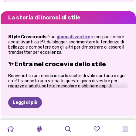
La storia di Incroci di stile
Style Crossroads
è
un
gioco di vestire
in cui puoi creare
accattivanti outfit da blogger, sperimentare le tendenze di
bellezza e competere con gli altri per dimostrare di essere il
trendsetter per eccellenza.
✨ Entra nel crocevia dello stile
Benvenuti in un mondo in cui le scelte di stile contano e ogni
outfit racconta una storia. In questo gioco di vestire per
ragazze e adulti, potete mescolare e abbinare capi di
abbigliamento, acconciature e look trucco per creare
splendidi outfit degni di una blogger. Che amiate il minimal
chic, lo street style audace o l'atmosfera glamour da
Leggi di più
influencer, Style Crossroads vi dà la libertà di esprimervi
senza limiti. Per esperienza personale, il divertimento inizia
davvero quando si inizia a sperimentare. A volte le
combinazioni più inaspettate si trasformano nei look più
LADY
STILISTA
DIVENTA
VESTITI
RUNWAY
VESTIRE
ABITO
SETTIMANA
LA
FASHION
PRINCIPESSE
stilosi, ed è questo che rende questo gioco così avvincente.
POPULAR:
LUMIERE
UNA
PER
STAR
3D:
LA
ALLA
DELLA
SETTIMANA
SHOWDOWN:
HIPPIE