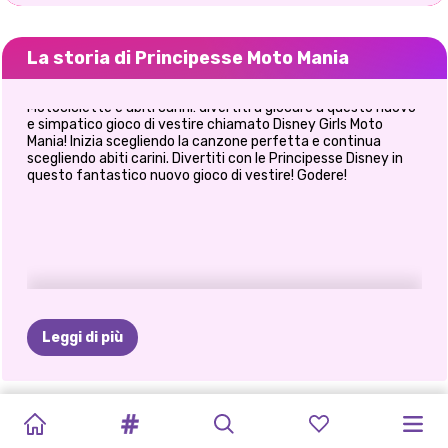
La storia di Principesse Moto Mania
Motociclette e abiti carini: divertiti a giocare a questo nuovo
e simpatico gioco di vestire chiamato Disney Girls Moto
Mania! Inizia scegliendo la canzone perfetta e continua
scegliendo abiti carini. Divertiti con le Principesse Disney in
questo fantastico nuovo gioco di vestire! Godere!
Leggi di più
PRINCIPESSA
PRINCIPESSE
PROTESTA
LO
STILE
LE
BIONDE
MIGLIOR
TRAVESTIMENTO
BFF:
SCAMBIO
JEANS
CATTIVI
ELIZA
E
ALL
WHITE
FASHION
PER
DI
VITA
LO
FANNO
MESE
DI
A
TEMA
BOHÉMIEN
DI
VESTITI
PATCHWORK
MODAIOLI
GOLDIE