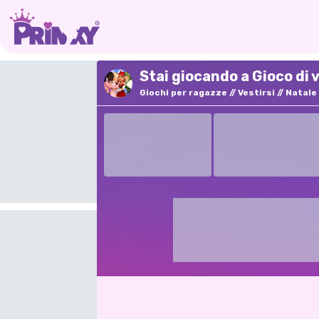
Stai giocando a Gioco di 
Giochi per ragazze
Vestirsi
Natale