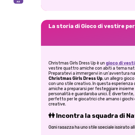
La storia di Gioco di vestire pe
Christmas Girls Dress Up è un
gioco di vest
vestire quattro amiche con abiti a tema natali
Preparatevi a immergervi in un'avventura na
Christmas Girls Dress Up
, un allegro gioc
con uno stile creativo. In questa esperienza d
amiche a prepararsi per festeggiare insieme i
personalità e guardaroba unici. È divertente, ri
perfetto per le giocatrici che amano i giochi d
creative.
👭 Incontra la squadra di Na
Ogni ragazza ha uno stile speciale ispirato al
un divertente puzzle di moda: