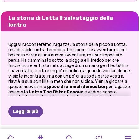
La storia di Lotta Il salvataggio della
lontra
Oggi vi racconteremo, ragazze, la storia della piccola Lotta,
un'adorabile lontra femmina. Un giorno si è avventurata nel
bosco in cerca di una nuova avventura, ma purtroppo si è
persa. Ha camminato sotto la pioggia e il freddo per ore
finché non è entrata nel cottage di un umano gentile, tu! Era
spaventata, ferita e un po' disordinata quando voi due donne
vi siete incontrate, ma con un po' di aiuto da parte vostra,
riavrà la sua scintilla in men che non si dica. Vieni a giocare a
questo nuovissimo
gioco di animali domestici
per ragazze
chiamato
Lotta The Otter Rescue
e vedi se riesci a
prenderti cura adeguatamente della tua nuova amica,
un'adorabile lontra.
Leggi di più
Questo
gioco di salvataggio di animali
online per ragazze
presenta cinque attività divertenti che adorerai. Il primo è un
compito di cura degli animali a più livelli in cui puoi prenderti
cura delle ferite di Lotta, lavare la sua pelliccia, asciugarla e
VIAGGIO
LOTTA
IL
LOTTA
IL
CELEBRAZIONE
ELLIE:
IL
NATALE
VENERDÌ
HALLOWEEN
HALLOWEEN
ESCURSIONE
pettinarla finché non si districa. Puoi iniziare rimuovendo i
RITRATTO
OLLIE
VA
ramoscelli nella sua pelliccia, quindi puoi rimuovere anche le