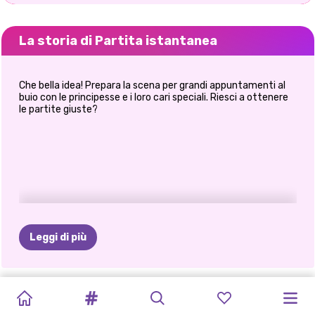
La storia di Partita istantanea
Che bella idea! Prepara la scena per grandi appuntamenti al
buio con le principesse e i loro cari speciali. Riesci a ottenere
le partite giuste?
Leggi di più
AMORE
LA
COTTA
HARLEY
VUOI
UNICORNI
VACANZA
BFF
BEN
APPUNTAMENT
RIVELATA
PRINCIPESSE
LA
CON
STILE
DELLA
IMPARA
ESSERE
APPUNTAMENTO
REALE
APPUNTAMENTO
LASCIA
CON
L'IDENTITÀ
APPUNTAMENTO
PRINCIPESSA