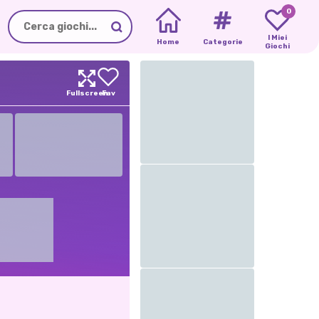
0
I Miei
Home
Categorie
Giochi