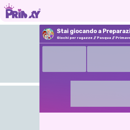
Stai giocando a Preparazi
Giochi per ragazze
Pasqua
Primav