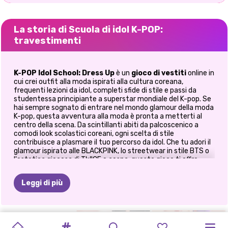
La storia di Scuola di idol K-POP:
travestimenti
K-POP Idol School: Dress Up
è un
gioco di vestiti
online in
cui crei outfit alla moda ispirati alla cultura coreana,
frequenti lezioni da idol, completi sfide di stile e passi da
studentessa principiante a superstar mondiale del K-pop. Se
hai sempre sognato di entrare nel mondo glamour della moda
K-pop, questa avventura alla moda è pronta a metterti al
centro della scena. Da scintillanti abiti da palcoscenico a
comodi look scolastici coreani, ogni scelta di stile
contribuisce a plasmare il tuo percorso da idol. Che tu adori il
glamour ispirato alle BLACKPINK, lo streetwear in stile BTS o
l'estetica giocosa di TWICE e aespa, questo gioco ti offre
infinite ispirazioni di moda.
Leggi di più
🌟 Diventa l'icona definitiva della
moda K-Pop
PUZZLE
DI
RUMI
STILE
DI
TRAVESTIMENTO
LIBRO
DA
CONCERTO
SFIDA
DI
CONCERTO
CONCERTO
PRINCIPESSE
La tua carriera da idol inizia alla scuola di moda.