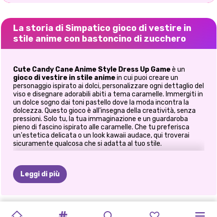
La storia di Simpatico gioco di vestire in
stile anime con bastoncino di zucchero
Cute Candy Cane Anime Style Dress Up Game
è un
gioco di vestire in stile anime
in cui puoi creare un
personaggio ispirato ai dolci, personalizzare ogni dettaglio del
viso e disegnare adorabili abiti a tema caramelle. Immergiti in
un dolce sogno dai toni pastello dove la moda incontra la
dolcezza. Questo gioco è all'insegna della creatività, senza
pressioni. Solo tu, la tua immaginazione e un guardaroba
pieno di fascino ispirato alle caramelle. Che tu preferisca
un'estetica delicata o un look kawaii audace, qui troverai
sicuramente qualcosa che si adatta al tuo stile.
🎨 Crea il tuo personaggio anime da
zero
Leggi di più
Iniziate dai dettagli che contano di più.
DIARIO
GIOCHI
DI
RACCONTI
GIOCO
DI
KPOP
IDOL
COPPIA
DI
PAPER
CREATORE
SALONE
DI
Scegli tonalità della pelle, forme degli occhi e colori
BAMBOLA
GIOCO
DI
AVVENTURA
Personalizza le espressioni facciali (sì, anche quelle