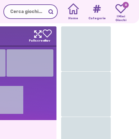
0
I Miei
Home
Categorie
Giochi