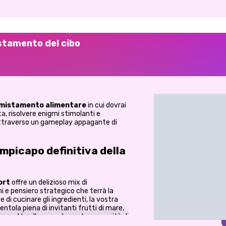
istamento del cibo
smistamento alimentare
in cui dovrai
ta, risolvere enigmi stimolanti e
attraverso un gameplay appagante di
mpicapo definitiva della
ort
offre un delizioso mix di
i e pensiero strategico che terrà la
i cucinare gli ingredienti, la vostra
tola piena di invitanti frutti di mare,
llo mette alla prova le vostre capacità di
e, mentre selezionate attentamente gli