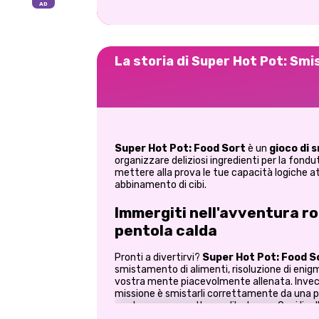
La storia di Super Hot Pot: Sm
Super Hot Pot: Food Sort
è un
gioco di 
organizzare deliziosi ingredienti per la fondu
mettere alla prova le tue capacità logiche 
abbinamento di cibi.
Immergiti nell'avventura ro
pentola calda
Pronti a divertirvi?
Super Hot Pot: Food S
smistamento di alimenti, risoluzione di enigm
vostra mente piacevolmente allenata. Invece d
missione è smistarli correttamente da una pen
verdure, carne e altre prelibatezze. Ogni live
osservazione, la memoria e la pianificazion