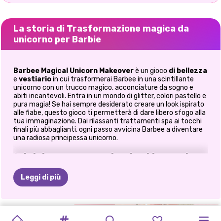
La storia di Trasformazione magica da
unicorno per Barbie
Barbee Magical Unicorn Makeover
è un gioco
di bellezza
e
vestiario
in cui trasformerai Barbee in una scintillante
unicorno con un trucco magico, acconciature da sogno e
abiti incantevoli. Entra in un mondo di glitter, colori pastello e
pura magia! Se hai sempre desiderato creare un look ispirato
alle fiabe, questo gioco ti permetterà di dare libero sfogo alla
tua immaginazione. Dai rilassanti trattamenti spa ai tocchi
finali più abbaglianti, ogni passo avvicina Barbee a diventare
una radiosa principessa unicorno.
✨ Inizia con un magico trattamento
spa
Leggi di più
Ogni trasformazione di look impeccabile inizia con una pelle
radiosa.
RAGAZZA
BELLEZZA
SUPERSTAR
SALONE
DI
ROUTINE
Deterge e rinfresca il viso di Barbee.
IL
MAGICO
MAGIA
CAMBIAMENTO
VILLAIN
Applicare trattamenti rilassanti da spa