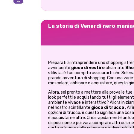
La storia di Venerdì nero mania
Preparati a intraprendere uno shopping sfr
avvincente
gioco di vestire
chiamato
Sho
stilista, è tuo compito assicurarti che Selen
grande avventura di shopping. Con una variet
mescolare, abbinare e acquistare, questo gioc
Allora, sei pronto a mettere alla prova le tue
look perfetti e acquistando tutti gli elementi 
ambiente vivace e interattivo? Allora iniziam
nel nostro scintillante
gioco di trucco
. All
opzioni di trucco, e questo significa una cos
e acquistarne altre. Crea rapidamente un look 
disposizione e poi vai a comprare altri cosmetic
parte inferiore dello schermo e individuali tu
sugli scaffali del negozio. Tieni d'occhio anc