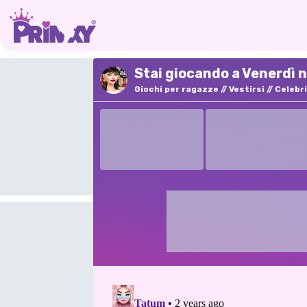
Stai giocando a Venerdì 
Giochi per ragazze
Vestirsi
Celebr