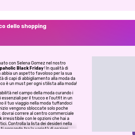
co dello shopping
enato con Selena Gomez nel nostro
paholic Black Friday
! In qualità di
a abbia un aspetto favoloso per la sua
à di capi di abbigliamento alla moda da
o è un must per ogni stilista alla moda!
 abilità nel campo della moda curando i
essenziali per il trucco e l'outfit in un
o il tuo viaggio nella moda tuffandoci
'inizio vengono sbloccate solo poche
a: dovrai correre al centro commerciale
irresistibile con le opzioni che hai a
i. Controlla la lista dei desideri nella
tti cercando tra la varietà di opzioni
he il timer e prova ad acquistare quanti