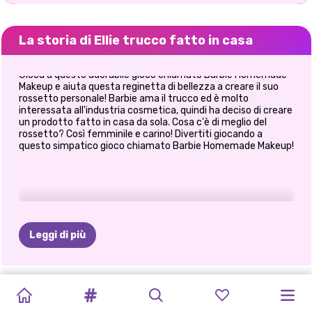
La storia di Ellie trucco fatto in casa
Gioca a questo adorabile gioco chiamato Barbie Homemade
Makeup e aiuta questa reginetta di bellezza a creare il suo
rossetto personale! Barbie ama il trucco ed è molto
interessata all'industria cosmetica, quindi ha deciso di creare
un prodotto fatto in casa da sola. Cosa c'è di meglio del
rossetto? Così femminile e carino! Divertiti giocando a
questo simpatico gioco chiamato Barbie Homemade Makeup!
Leggi di più
PRINCIPESSA
PRINCIPESSE
PROTESTA
LO
STILE
LE
BIONDE
MIGLIOR
TRAVESTIMENTO
BFF:
SCAMBIO
JEANS
CATTIVI
ELIZA
E
ALL
WHITE
FASHION
PER
DI
VITA
LO
FANNO
MESE
DI
A
TEMA
BOHÉMIEN
DI
VESTITI
PATCHWORK
MODAIOLI
GOLDIE