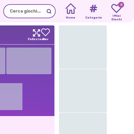
0
I Miei
Home
Categorie
Giochi