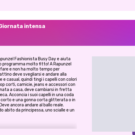
 Giornata intensa
punzel Fashionista Busy Day e aiuta
suo programma molto fitto! A Rapunzel
a fare e non ha molto tempo per
ttino deve svegliarsi e andare alla
e casual, quindi tingi i capelli con colori
 top corti, camicie, jeans e accessori con
nata a casa, deve cambiarsi in fretta
eca. Acconcia i suoi capelli in una coda
top corto e una gonna corta glitterata o in
 Deve ancora andare al ballo reale.
o abito da principessa, uno scialle e un