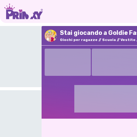
Stai giocando a Goldie F
Giochi per ragazze
Scuola
Vestito