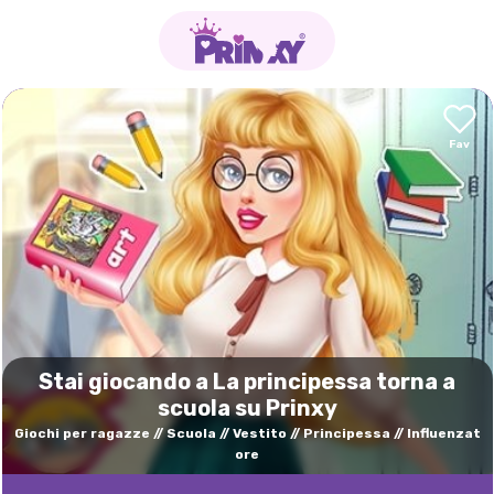
Stai giocando a La principessa torna a
scuola su Prinxy
Giochi per ragazze
Scuola
Vestito
Principessa
Influenzat
ore