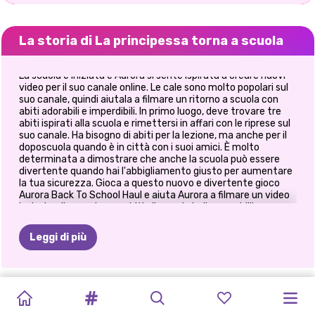
La storia di La principessa torna a scuola
La scuola è iniziata e Aurora si sente ispirata a creare nuovi
video per il suo canale online. Le cale sono molto popolari sul
suo canale, quindi aiutala a filmare un ritorno a scuola con
abiti adorabili e imperdibili. In primo luogo, deve trovare tre
abiti ispirati alla scuola e rimettersi in affari con le riprese sul
suo canale. Ha bisogno di abiti per la lezione, ma anche per il
doposcuola quando è in città con i suoi amici. È molto
determinata a dimostrare che anche la scuola può essere
divertente quando hai l'abbigliamento giusto per aumentare
la tua sicurezza. Gioca a questo nuovo e divertente gioco
Aurora Back To School Haul e aiuta Aurora a filmare un video
ispirato alla scuola con abiti alla moda indispensabili!
Leggi di più
ELSA
E
PRINCIPESSA
RAGAZZA
ELLIE
E
CATTIVI
ELIZA
E
PRINCIPESSE
PRINCIPESSE
IL
DIARIO
LA
SUPEREROE
PRINCIPESSE
MOANA
PRIMA
PUNTEGGIATA
BLONDIE
CONTRO
GOLDIE
MANGA:
A
SCUOLA
DEL
PRINCIPESSA
NUOVA
TORNANO