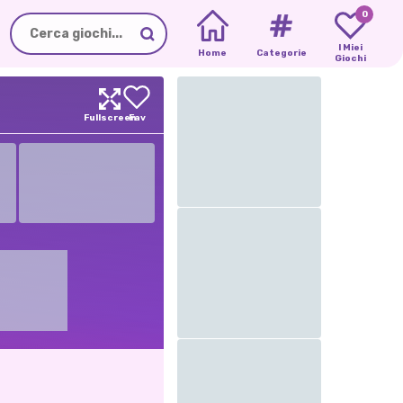
0
I Miei
Home
Categorie
Giochi