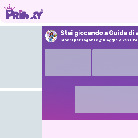
Stai giocando a Guida di v
Giochi per ragazze
Viaggio
Vestito