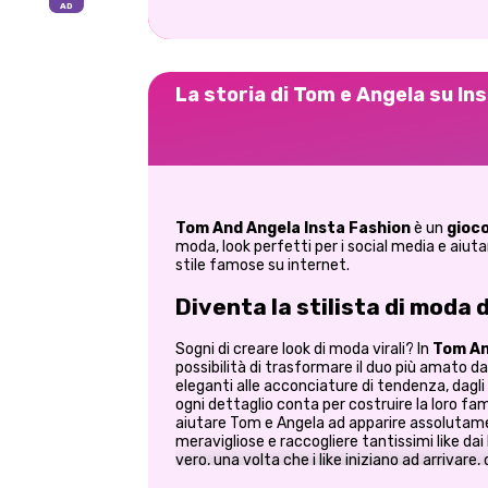
La storia di Tom e Angela su I
Tom And Angela Insta Fashion
è un
gioco
moda, look perfetti per i social media e aiut
stile famose su internet.
Diventa la stilista di moda 
Sogni di creare look di moda virali? In
Tom An
possibilità di trasformare il duo più amato dai 
eleganti alle acconciature di tendenza, dagli
ogni dettaglio conta per costruire la loro fa
aiutare Tom e Angela ad apparire assolutame
meravigliose e raccogliere tantissimi like dai l
vero, una volta che i like iniziano ad arriva
avvincente.