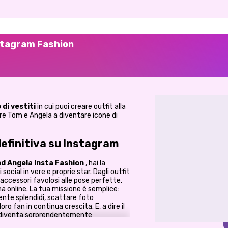
nstagram Fashion
 di vestiti
in cui puoi creare outfit alla
are Tom e Angela a diventare icone di
definitiva su Instagram
d Angela Insta Fashion
, hai la
social in vere e proprie star. Dagli outfit
 accessori favolosi alle pose perfette,
ma online. La tua missione è semplice:
nte splendidi, scattare foto
oro fan in continua crescita. E, a dire il
re, diventa sorprendentemente