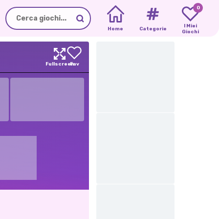
0
I Miei
Home
Categorie
Giochi