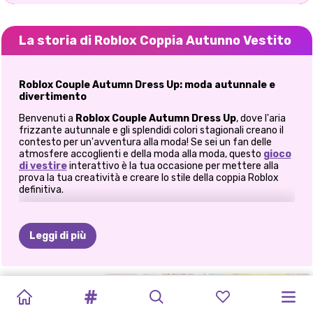
La storia di Roblox Coppia Autunno Vestito
Roblox Couple Autumn Dress Up: moda autunnale e
divertimento
Benvenuti a
Roblox Couple Autumn Dress Up
, dove l'aria
frizzante autunnale e gli splendidi colori stagionali creano il
contesto per un'avventura alla moda! Se sei un fan delle
atmosfere accoglienti e della moda alla moda, questo
gioco
di vestire
interattivo è la tua occasione per mettere alla
prova la tua creatività e creare lo stile della coppia Roblox
definitiva.
Innamorati della moda autunnale
L'autunno è tutto incentrato su strati, toni caldi e accessori
Leggi di più
chic, e in questo gioco troverai un guardaroba che cattura
l'essenza della stagione. Dai maglioni oversize e camicie di
flanella agli stivaletti alla caviglia e alle sciarpe comode, ogni
pezzo è attentamente curato per abbinarsi alle vibrazioni
VESTITI
VESTITI
#GRWM:
ESTETICA
ELLIE
E
STAMPE
LA
MIA
CAMBIO
COSTUMI
COCCINELLA
accoglienti dell'autunno.
PER
PER
APPUNTAMENT
AUTUNNALE
BEN
AUTUNNALI
LISTA
DEI
D'AUTUNNO
PER
MODA