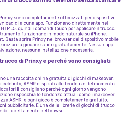
chi di trucco sul mio telefono senza scaricare
su Prinxy sono completamente ottimizzati per dispositivi
ownload di alcuna app. Funzionano direttamente nel
 HTML5, quindi i comandi touch per applicare il trucco,
 strumento funzionano in modo naturale su iPhone,
et. Basta aprire Prinxy nel browser del dispositivo mobile,
 e iniziare a giocare subito gratuitamente. Nessun app
hiviazione, nessuna installazione necessaria.
i trucco di Prinxy e perché sono consigliati
sono una raccolta online gratuita di giochi di makeover,
a celebrità, ASMR e ispirati alle tendenze del momento,
giocatori li consigliano perché ogni giorno vengono
llezione rispecchia le tendenze attuali come i makeover
llezza ASMR, e ogni gioco è completamente gratuito,
i pubblicitarie. È una delle librerie di giochi di trucco
nibili direttamente nel browser.