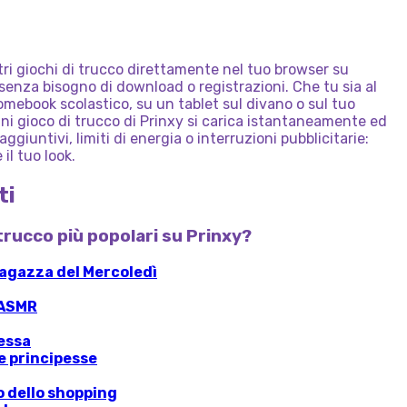
NERD
A
PRINCIPESSA
GE
FASHION
BORSA?
POPOLARE
DEL
BOTTINO
ostri giochi di trucco direttamente nel tuo browser su
 senza bisogno di download o registrazioni. Che tu sia al
mebook scolastico, su un tablet sul divano o sul tuo
gni gioco di trucco di Prinxy si carica istantaneamente ed
aggiuntivi, limiti di energia o interruzioni pubblicitarie:
 il tuo look.
ti
i trucco più popolari su Prinxy?
agazza del Mercoledì
 ASMR
essa
e principesse
 dello shopping