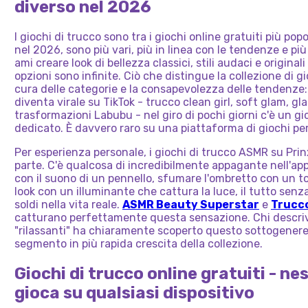
diverso nel 2026
I giochi di trucco sono tra i giochi online gratuiti più pop
nel 2026, sono più vari, più in linea con le tendenze e p
ami creare look di bellezza classici, stili audaci e original
opzioni sono infinite. Ciò che distingue la collezione di gi
cura delle categorie e la consapevolezza delle tendenz
diventa virale su TikTok - trucco clean girl, soft glam, gl
trasformazioni Labubu - nel giro di pochi giorni c'è un gi
dedicato. È davvero raro su una piattaforma di giochi pe
Per esperienza personale, i giochi di trucco ASMR su Pri
parte. C'è qualcosa di incredibilmente appagante nell'app
con il suono di un pennello, sfumare l'ombretto con un to
look con un illuminante che cattura la luce, il tutto sen
soldi nella vita reale.
ASMR Beauty Superstar
e
Trucc
catturano perfettamente questa sensazione. Chi descriv
"rilassanti" ha chiaramente scoperto questo sottogenere
segmento in più rapida crescita della collezione.
Giochi di trucco online gratuiti - n
gioca su qualsiasi dispositivo