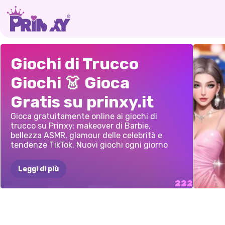
STUDIO
DI
GIOCO
DI
TRAS
LABUBU
AVATAR
IL
MI
Giochi di Trucco
TRASFORMAZIONE
TRAVESTIMENTI
IN
ST
MAKEUP:
WORLD:
SALO
Giochi 👗 Gioca
GLAMOUR
DELLA
ESTIV
SALONE
DI
SALONE
DI
TRUC
Gratis su prinxy.it
STAGIONE
BELLEZZA
BELLEZZA
DELLA
MOON
Gioca gratuitamente online ai giochi di
trucco su Prinxy: makeover di Barbie,
SPORTS
bellezza ASMR, glamour delle celebrità e
tendenze TikTok. Nuovi giochi ogni giorno
LEAGUE
Leggi di più
STILI
BELLEZZA
PROPOSTA
DI
LIVE
VESTIRSI
ALLA
GIOCO
DI
TRUC
ACCADEMIA
SUPE
LUMIE
LEGGERA
MATRIMONIO
VESTI
MODA
PER
VESTIRE
LADY
UN
A
DEGLI
EROI
DELL