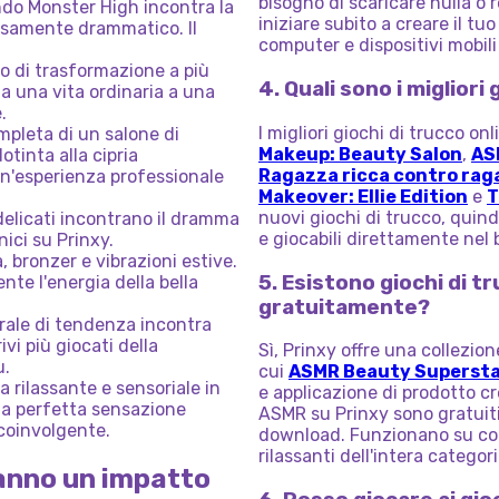
bisogno di scaricare nulla o r
do Monster High incontra la
iniziare subito a creare il tu
iosamente drammatico. Il
computer e dispositivi mobili 
co di trasformazione a più
4. Quali sono i migliori
 da una vita ordinaria a una
.
I migliori giochi di trucco o
pleta di un salone di
Makeup: Beauty Salon
,
AS
otinta alla cipria
Ragazza ricca contro raga
 un'esperienza professionale
Makeover: Ellie Edition
e
T
nuovi giochi di trucco, quindi
 delicati incontrano il dramma
e giocabili direttamente nel 
ici su Prinxy.
 bronzer e vibrazioni estive.
5. Esistono giochi di 
nte l'energia della bella
gratuitamente?
irale di tendenza incontra
ivi più giocati della
Sì, Prinxy offre una collezio
u.
cui
ASMR Beauty Superst
 rilassante e sensoriale in
e applicazione di prodotto cre
 la perfetta sensazione
ASMR su Prinxy sono gratuiti
coinvolgente.
download. Funzionano su compu
rilassanti dell'intera categor
hanno un impatto