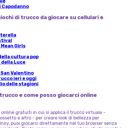
ale
di Capodanno
giochi di trucco da giocare su cellulari e
terella
stival
i Mean Girls
della cultura pop
 della Luce
 San Valentino
ucco ieri e oggi
io delle stagioni
i trucco e come posso giocarci online
online gratuiti in cui si applica il trucco virtuale -
ossetto e altro - per creare look di bellezza per
rinxy, puoi giocarci direttamente nel tuo browser senza