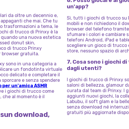
6. Posso giocare ai gio
un'app?
olari da oltre un decennio e,
Sì, tutti i giochi di trucco 
iù appaganti che mai. Che tu
mobili e non richiedono il d
i o trasformazioni a tema, le
browser del telefono tramite
ochi di trucco di Prinxy è la
sfumare i colori e cambiare
e: quando una nuova estetica
telefoni Android, iPad e tabl
assed donut skin,
scegliere un gioco di trucco
oco di trucco Prinxy
store, nessuno spazio di arc
r browser gratuita.
7. Cosa sono i giochi d
nxy sono in una categoria a
dagli utenti?
licare un fondotinta virtuale
cco delicato e completare il
I giochi di trucco di Prinxy 
za sporcare e senza spendere
saloni di bellezza, glamour d
o per un'amica ASMR
curata dal team di Prinxy. I 
e i giochi di trucco come
aggiunti nuovi giochi, la co
, che al momento è il
Labubu, il soft glam e la be
senza download né interruzion
gratuiti più aggiornate dispo
essun download,