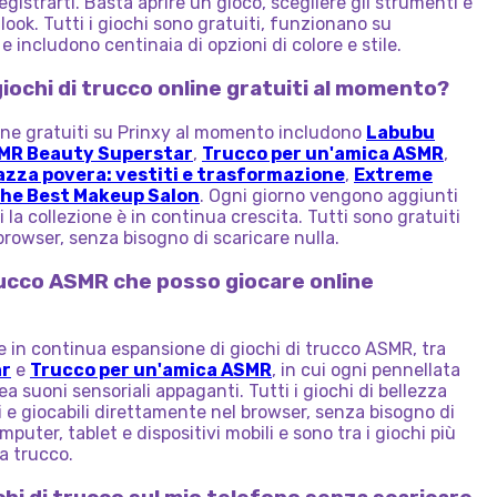
egistrarti. Basta aprire un gioco, scegliere gli strumenti e
o look. Tutti i giochi sono gratuiti, funzionano su
e includono centinaia di opzioni di colore e stile.
 giochi di trucco online gratuiti al momento?
nline gratuiti su Prinxy al momento includono
Labubu
MR Beauty Superstar
,
Trucco per un'amica ASMR
,
zza povera: vestiti e trasformazione
,
Extreme
he Best Makeup Salon
. Ogni giorno vengono aggiunti
 la collezione è in continua crescita. Tutti sono gratuiti
browser, senza bisogno di scaricare nulla.
trucco ASMR che posso giocare online
ne in continua espansione di giochi di trucco ASMR, tra
ar
e
Trucco per un'amica ASMR
, in cui ogni pennellata
a suoni sensoriali appaganti. Tutti i giochi di bellezza
 e giocabili direttamente nel browser, senza bisogno di
ter, tablet e dispositivi mobili e sono tra i giochi più
ia trucco.