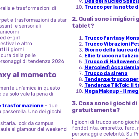
Dea del Nucleo Spazi
Trucco per la notte 
rella e trasformazioni di
2. Quali sono i migliori 
rpet e trasformazioni da star
tablet?
ssanti e sensoriali
 unicorni
ed e-girl
Trucco fantasy Mons
estival e altro
Trucco Vibrazioni Fe
ti i giorni
Giorno della laurea d
 cura della pelle
Ellie trucco natalizio
ersonaggi di tendenza 2026
Trucco di Halloween 
Mercoledì Accademia
rinxy al momento
Trucco da sirena
Tendenze trucco per
Tendenze TikTok: il tr
mente un'amica in questo
Mega Makeup - Il megl
 da solo vale la pena di
3. Cosa sono i giochi d
 e trasformazione
- due
gratuitamente?
 passerella. Uno dei giochi
I giochi di trucco sono giochi 
sitaria, look da campus.
fondotinta, ombretto, fard, r
l'aula al glamour del weekend
personaggi e celebrità. Su P