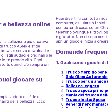
BELLEZZA
ANIME
PER
OLA
MOSTRO
RAGAZZE
PER
EZZA
WORLD:
LA
DEL
COLLE
CINESE
RAGAZZE
HALLOWEEN
MAGIA
DEL
MET
GALA
Puoi divertirti con tutti i n
computer, cellulare o tablet,
r e bellezza online
computer di casa, su un Chro
telefono ovunque ti trovi, o
è gratuito. Non ci sono costi 
apri un gioco e inizia a creare
y: la collezione più creativa
 di trucco ASMR e sfide
uo browser senza download e
Domande frequen
li stili audaci e originali o le
è in te prende vita. Ogni
1. Quali sono i giochi d
tuiti, quindi c'è sempre un
Trucco Morbido per R
Gala Glam Autunnale
 puoi giocare su
Trucco per un amico
Bellezza leggera
Trucco sposa princip
Mania del trucco dell
ampia varietà di sfide di
Trucco Insta: Sposa
manti della bellezza. Ecco
Venerdì nero maniaco