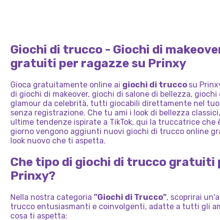
PELOSA
BAMB
CELEBRITÀ
RAVEN
ASMR
DELLA
MODA
BELL
ASMR
Giochi di trucco - Giochi di makeove
gratuiti per ragazze su Prinxy
Gioca gratuitamente online ai
giochi di trucco
su Prinx
di giochi di makeover, giochi di salone di bellezza, giochi
glamour da celebrità, tutti giocabili direttamente nel t
senza registrazione. Che tu ami i look di bellezza classici, g
ultime tendenze ispirate a TikTok, qui la truccatrice che 
giorno vengono aggiunti nuovi giochi di trucco online gra
look nuovo che ti aspetta.
Che tipo di giochi di trucco gratuiti
Prinxy?
Nella nostra categoria
"Giochi di Trucco"
, scoprirai un'
trucco entusiasmanti e coinvolgenti, adatte a tutti gli a
cosa ti aspetta: