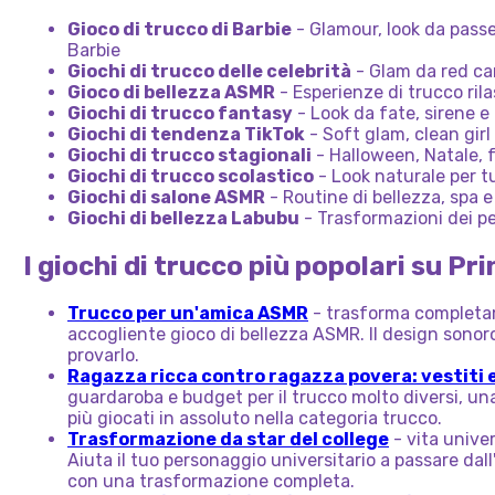
Gioco di trucco di Barbie
- Glamour, look da passe
Barbie
Giochi di trucco delle celebrità
- Glam da red ca
Gioco di bellezza ASMR
- Esperienze di trucco rila
Giochi di trucco fantasy
- Look da fate, sirene e
Giochi di tendenza TikTok
- Soft glam, clean girl 
Giochi di trucco stagionali
- Halloween, Natale, f
Giochi di trucco scolastico
- Look naturale per tut
Giochi di salone ASMR
- Routine di bellezza, spa e
Giochi di bellezza Labubu
- Trasformazioni dei p
I giochi di trucco più popolari su P
Trucco per un'amica ASMR
- trasforma completa
accogliente gioco di bellezza ASMR. Il design sonoro
provarlo.
Ragazza ricca contro ragazza povera: vestiti
guardaroba e budget per il trucco molto diversi, una
più giocati in assoluto nella categoria trucco.
Trasformazione da star del college
- vita univer
Aiuta il tuo personaggio universitario a passare dal
con una trasformazione completa.